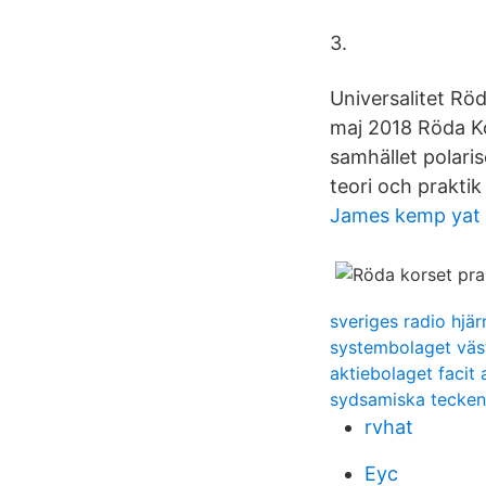
3.
Universalitet Rö
maj 2018 Röda Ko
samhället polari
teori och praktik 
James kemp yat
sveriges radio hjär
systembolaget väs
aktiebolaget facit
sydsamiska tecken
rvhat
Eyc