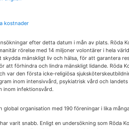
la kostnader
ansökningar efter detta datum i mån av plats. Röda K
manitär rörelse med 14 miljoner volontärer i hela värl
 skydda mänskligt liv och hälsa, för att garantera res
ör att förhindra och lindra mänskligt lidande. Röda 
h var den första icke-religiösa sjuksköterskeutbildni
ogram inom intensivvård, psykiatrisk vård och landet
m inom infektionsvård.
n global organisation med 190 föreningar i lika många
r varit snabb. Enligt en undersökning som Röda Kor