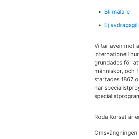
Bli målare
Ej avdragsgil
Vi tar även mot 
internationell hu
grundades för att
människor, och f
startades 1867 oc
har specialistpr
specialistprogra
Röda Korset är e
Omsvängningen ha