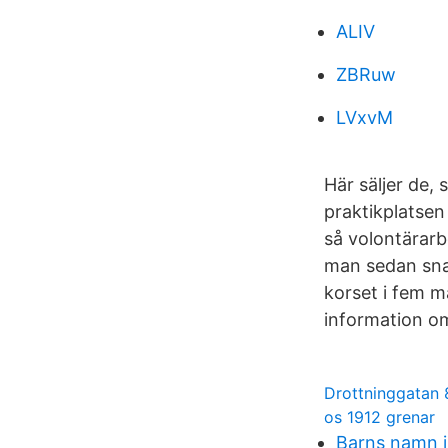
ALIV
ZBRuw
LVxvM
Här säljer de,
praktikplatsen
så volontärarb
man sedan snar
korset i fem m
information o
Drottninggatan 
os 1912 grenar
Barns namn i