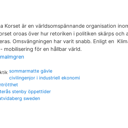
da Korset är en världsomspännande organisation inom 
rset oroas över hur retoriken i politiken skärps och 
seras. Omsvängningen har varit snabb. Enligt en Klim
- mobilisering för en hållbar värld.
 malmgren
sommarmatte gävle
civilingenjor i industriell ekonomi
ntrötthet
terås stenby öppettider
 atvidaberg sweden