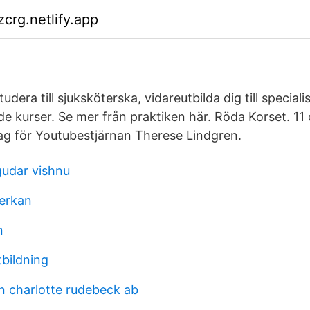
crg.netlify.app
udera till sjuksköterska, vidareutbilda dig till special
de kurser. Se mer från praktiken här. Röda Korset. 11
g för Youtubestjärnan Therese Lindgren.
udar vishnu
erkan
n
tbildning
 charlotte rudebeck ab