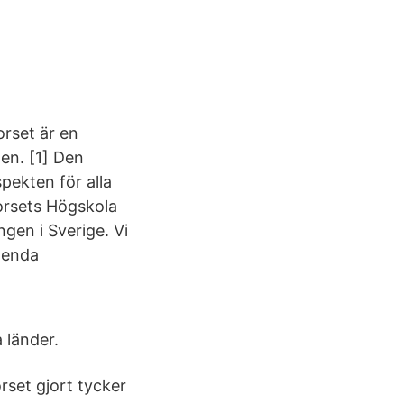
orset är en
den. [1] Den
pekten för alla
Korsets Högskola
ngen i Sverige. Vi
s enda
 länder.
set gjort tycker