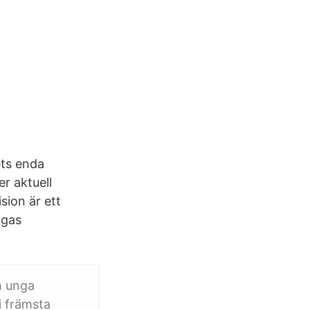
ets enda
r aktuell
sion är ett
ngas
h unga
i främsta