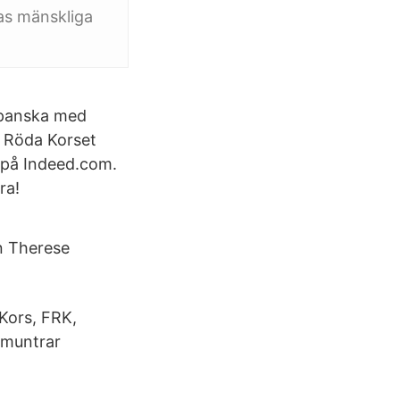
as mänskliga
spanska med
a Röda Korset
 på Indeed.com.
ra!
n Therese
Kors, FRK,
ppmuntrar