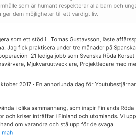
amhälle som är humant respekterar alla barn och ung
 ger dem möjligheter till ett värdigt liv.
ngera som ett stöd i Tomas Gustavsson, läste affärs
ona. Jag fick praktisera under tre månader på Spansk
Cooperación 21 lediga jobb som Svenska Röda Korset
msvärvare, Mjukvaruutvecklare, Projektledare med me
oktober 2017 · En annorlunda dag för Youtubestjärna
ända i olika sammanhang, som inspir Finlands Röda 
or och kriser inträffar i Finland och utomlands. Vi u
 hand om varandra och stå upp för de svaga.
n mah