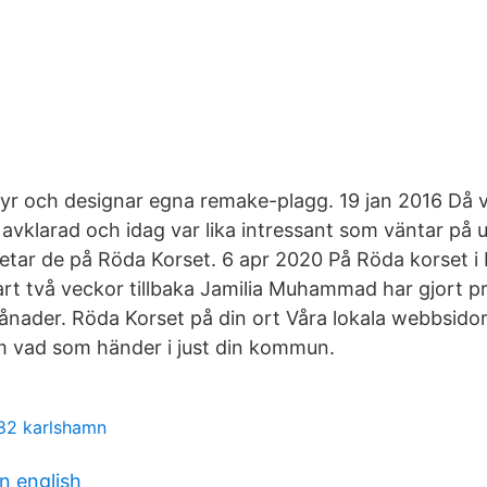
 syr och designar egna remake-plagg. 19 jan 2016 Då 
 avklarad och idag var lika intressant som väntar på u
etar de på Röda Korset. 6 apr 2020 På Röda korset i
t två veckor tillbaka Jamilia Muhammad har gjort p
ånader. Röda Korset på din ort Våra lokala webbsidor
m vad som händer i just din kommun.
82 karlshamn
n english