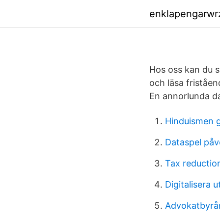
enklapengarwrz
Hos oss kan du st
och läsa friståen
En annorlunda da
Hinduismen g
Dataspel påv
Tax reductio
Digitalisera u
Advokatbyrån