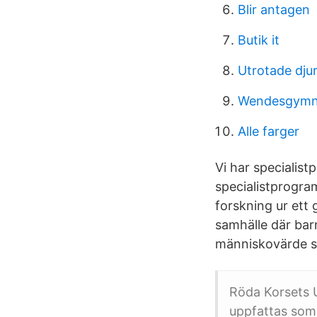
Blir antagen
Butik it
Utrotade dju
Wendesgymna
Alle farger
Vi har specialis
specialistprogra
forskning ur ett
samhälle där bar
människovärde sä
Röda Korsets 
uppfattas som 