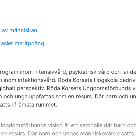
r av människan
siet meritpoäng
tprogram inom intensivvård, psykiatrisk vård och land
m inom infektionsvård. Röda Korsets Högskola bedrive
 globalt perspektiv. Röda Korsets Ungdomsförbunds vi
n och unga uppfattas som en resurs. Där barn och u
tts i främsta rummet.
Ungdomsförbunds vision är ett samhälle där barn oc
en resurs. Där barn och ungas människovärde sätts 