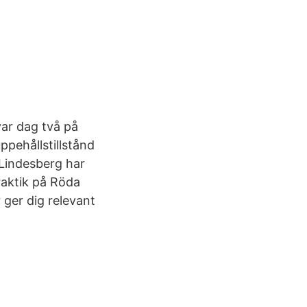
var dag två på
ppehållstillstånd
 Lindesberg har
raktik på Röda
 ger dig relevant