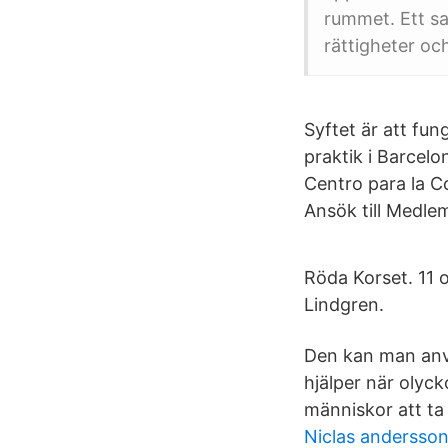
rummet. Ett s
rättigheter och
Syftet är att fu
praktik i Barcel
Centro para la 
Ansök till Medle
Röda Korset. 11 
Lindgren.
Den kan man anv
hjälper när olyck
människor att ta
Niclas andersso